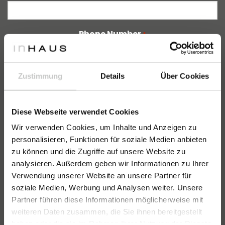
Phone Number
*
+1
Zustimmung
Details
Über Cookies
Customer Type
*
Diese Webseite verwendet Cookies
Wir verwenden Cookies, um Inhalte und Anzeigen zu
personalisieren, Funktionen für soziale Medien anbieten
zu können und die Zugriffe auf unsere Website zu
Doubts or questions
analysieren. Außerdem geben wir Informationen zu Ihrer
Verwendung unserer Website an unsere Partner für
soziale Medien, Werbung und Analysen weiter. Unsere
Partner führen diese Informationen möglicherweise mit
weiteren Daten zusammen, die Sie ihnen bereitgestellt
haben oder die sie im Rahmen Ihrer Nutzung der Dienste