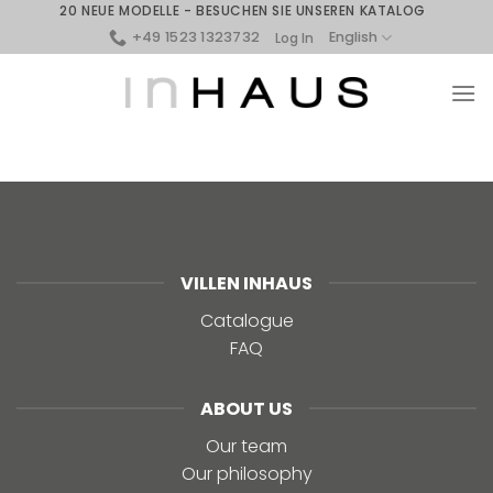
Skip
20 NEUE MODELLE - BESUCHEN SIE UNSEREN KATALOG
to
+49 1523 1323732
English
Log In
content
VILLEN INHAUS
Catalogue
FAQ
ABOUT US
Our team
Our philosophy