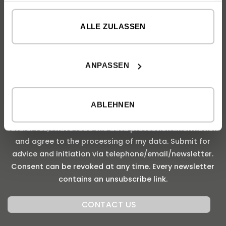
gesammelt haben.
ALLE ZULASSEN
0 of 190 max characters
ANPASSEN
INFORMATION ON DATA PROTECTION
*
By submitting this form, I agree to be contacted by
inHAUS. I agree to the general terms and conditions of
ABLEHNEN
inHAUS and would like to receive information in the
future. Yes, I have read the data protection information
and agree to the processing of my data. Submit for
advice and initiation via telephone/email/newsletter.
Consent can be revoked at any time. Every newsletter
contains an unsubscribe link.