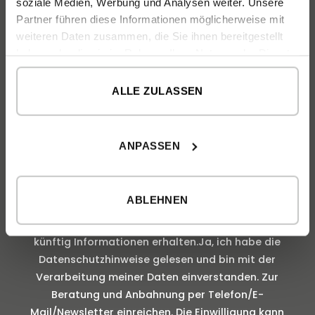
soziale Medien, Werbung und Analysen weiter. Unsere
Partner führen diese Informationen möglicherweise mit
weiteren Daten zusammen, die Sie ihnen bereitgestellt
haben oder die sie im Rahmen Ihrer Nutzung der Dienste
gesammelt haben.
ALLE ZULASSEN
0 von 190 max. Zeichenanzahl
INFORMATIONEN ZUM DATENSCHUTZ
*
ANPASSEN
Mit dem Absenden dieses Formulars erkläre ich
mich damit einverstanden, von inHAUS kontaktiert zu
ABLEHNEN
werden. Ich stimme den Allgemeinen
Geschäftsbedingungen von inHAUS zu und möchte
künftig Informationen erhalten.Ja, ich habe die
Datenschutzhinweise gelesen und bin mit der
Verarbeitung meiner Daten einverstanden. Zur
Beratung und Anbahnung per Telefon/E-
Mail/Newsletter einreichen. Die Einwilligung kann