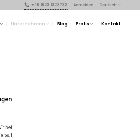
+49 1523 1323732
Deutsch
Anmelden
Unternehmen
Blog
Profis
Kontakt
ungen
r bei
arauf,