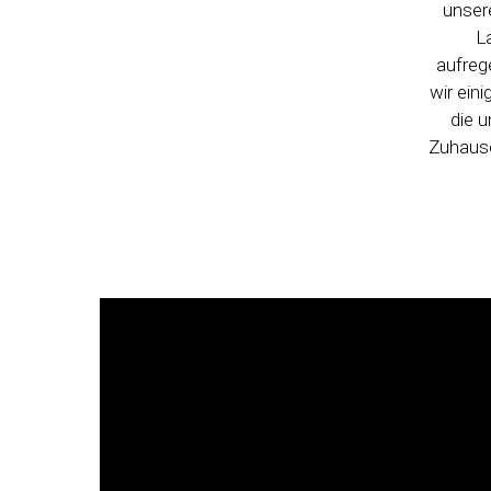
unser
La
aufreg
wir ein
die u
Zuhause