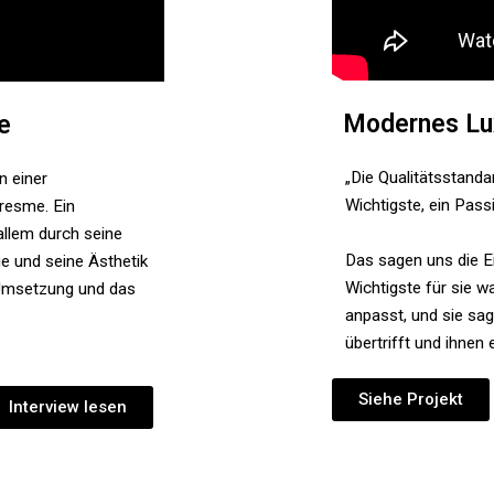
Modernes Luxu
e
„Die Qualitätsstanda
n einer
Wichtigste, ein Pas
resme. Ein
 allem durch seine
Das sagen uns die E
ie und seine Ästhetik
Wichtigste für sie w
e Umsetzung und das
anpasst, und sie sa
übertrifft und ihnen
Siehe Projekt
Interview lesen