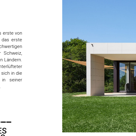
s erste von
 das erste
chwertigen
er Schweiz,
n Ländern.
erlüfteter
sich in die
 in seiner
.
___
ES