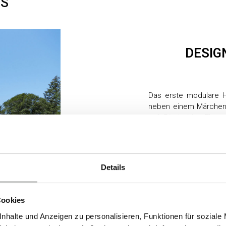
US
DESIG
Das erste modulare H
neben einem Märchenw
auf. Die beiden Ele
seine Umgebung - zu ei
Dieses High-End-Fer
Details
Geschichte. Es war da
das in einer internati
Cookies
Die Idee zu diesem 
nhalte und Anzeigen zu personalisieren, Funktionen für soziale
inHAUS-Laborgebäude,