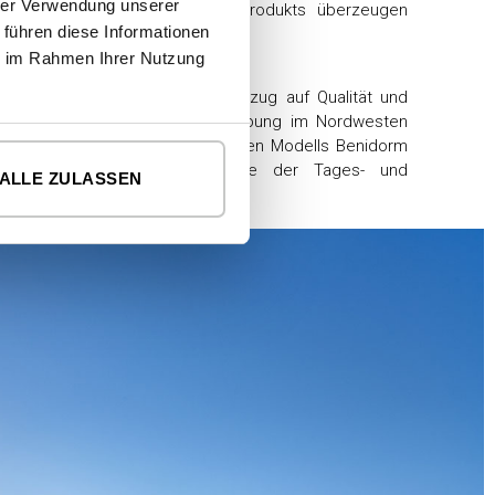
hrer Verwendung unserer
nd komplett fertiggestellten Produkts überzeugen
 führen diese Informationen
ie im Rahmen Ihrer Nutzung
and ein Entwurf, der sich in Bezug auf Qualität und
chen perfekt in die grüne Umgebung im Nordwesten
Auf der Grundlage des einstöckigen Modells Benidorm
1 wurde beschlossen, die Lage der Tages- und
ALLE ZULASSEN
hren.