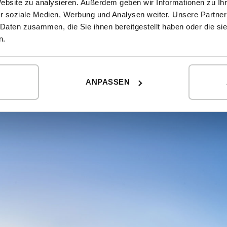
Website zu analysieren. Außerdem geben wir Informationen zu I
eines hochwertigen u
r soziale Medien, Werbung und Analysen weiter. Unsere Partner
konnten.
 Daten zusammen, die Sie ihnen bereitgestellt haben oder die s
n.
Auf diese Weise entst
ausgewählte Oberflä
Frankreichs einfügt. 
der Collection 11
ANPASSEN
Nachtbereiche umzuke