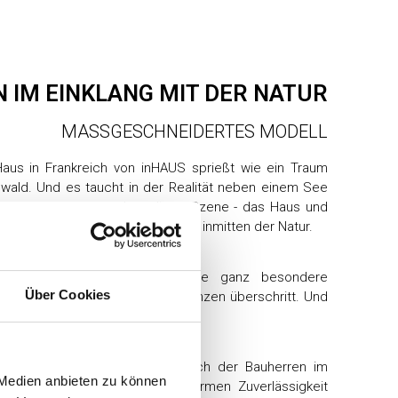
N IM EINKLANG MIT DER NATUR
MASSGESCHNEIDERTES MODELL
aus in Frankreich von inHAUS sprießt wie ein Traum
ald. Und es taucht in der Realität neben einem See
mente zusammen machen diese Szene - das Haus und
ner fast traumhaften Landschaft inmitten der Natur.
tighaus erzählt für inHAUS eine ganz besondere
Über Cookies
s erste, das die spanischen Grenzen überschritt. Und
onal besonders schwierigen Zeit.
Haus entstand bei einem Besuch der Bauherren im
 Medien anbieten zu können
 wo sie sich live von der enormen Zuverlässigkeit