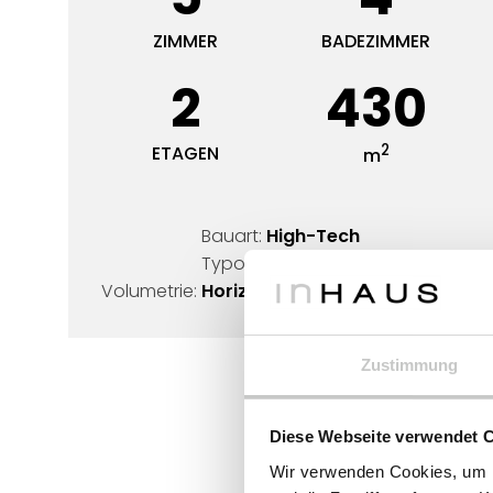
ZIMMER
BADEZIMMER
2
430
2
ETAGEN
m
Bauart:
High-Tech
Typologie:
L-Form
Volumetrie:
Horizontale Liniengestaltung
Zustimmung
Diese Webseite verwendet 
Wir verwenden Cookies, um I