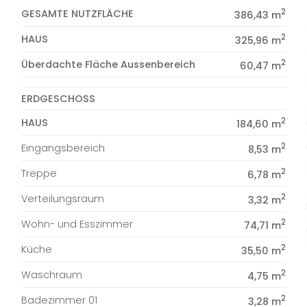
2
GESAMTE NUTZFLÄCHE
386,43 m
2
HAUS
325,96 m
2
Überdachte Fläche Aussenbereich
60,47 m
ERDGESCHOSS
2
HAUS
184,60 m
2
Eingangsbereich
8,53 m
2
Treppe
6,78 m
2
Verteilungsraum
3,32 m
2
Wohn- und Esszimmer
74,71 m
2
Küche
35,50 m
2
Waschraum
4,75 m
2
Badezimmer 01
3,28 m