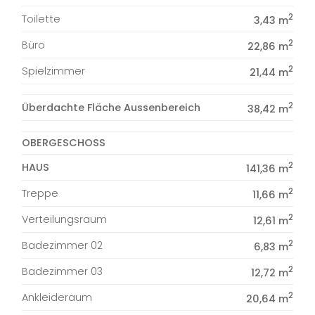
2
Toilette
3,43 m
2
Büro
22,86 m
2
Spielzimmer
21,44 m
2
Überdachte Fläche Aussenbereich
38,42 m
OBERGESCHOSS
2
HAUS
141,36 m
2
Treppe
11,66 m
2
Verteilungsraum
12,61 m
2
Badezimmer 02
6,83 m
2
Badezimmer 03
12,72 m
2
Ankleideraum
20,64 m