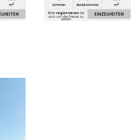
2
2
m
Zimmer
Badezimmer
m
Bitte
registrieren
Sie
ELHEITEN
EINZELHEITEN
sich um die Preise zu
sehen