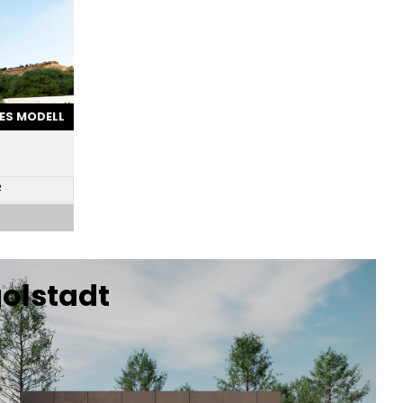
ES MODELL
2
golstadt