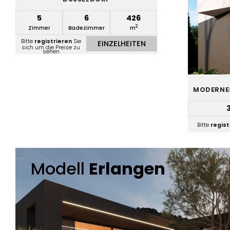
5
6
426
2
Zimmer
Badezimmer
m
Bitte
registrieren
Sie
EINZELHEITEN
sich um die Preise zu
sehen
MODERNES
Bitte
regist
Modell
Erlangen