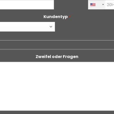
+1
Kundentyp
*
Zweifel oder Fragen