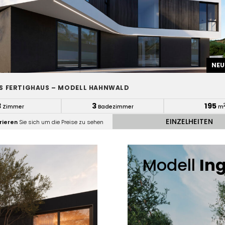
NEU
 FERTIGHAUS – MODELL HAHNWALD
3
3
195
Zimmer
Badezimmer
m
EINZELHEITEN
rieren
Sie sich um die Preise zu sehen
Modell
In