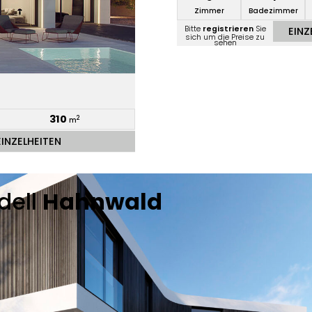
Zimmer
Badezimmer
Bitte
registrieren
Sie
EINZ
sich um die Preise zu
sehen
310
2
m
EINZELHEITEN
dell
Hahnwald