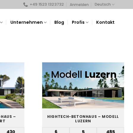
+49 1523 1323732
Deutsch
Anmelden
Unternehmen
Blog
Profis
Kontakt
Modell
Luzern
GHAUS –
HIGHTECH-BETONHAUS – MODELL
RT
LUZERN
430
6
5
485