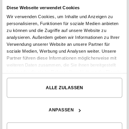
2
Doppelhöhe-Treppe
19,20 m
Diese Webseite verwendet Cookies
2
Wir verwenden Cookies, um Inhalte und Anzeigen zu
Überdachte Fläche Aussenbereich
26,60 m
personalisieren, Funktionen für soziale Medien anbieten
zu können und die Zugriffe auf unsere Website zu
analysieren. Außerdem geben wir Informationen zu Ihrer
2
GESAMT BEBAUTE FLÄCHE
342,17 m
Verwendung unserer Website an unsere Partner für
2
soziale Medien, Werbung und Analysen weiter. Unsere
HAUS
285,67 m
Partner führen diese Informationen möglicherweise mit
2
Überdachte Fläche Aussenbereich
56,50 m
weiteren Daten zusammen, die Sie ihnen bereitgestellt
haben oder die sie im Rahmen Ihrer Nutzung der Dienste
ERDGESCHOSS
gesammelt haben.
2
Nutzfläche (NUF)
141,19 m
ALLE ZULASSEN
2
Überdachte Fläche
29,9 m
ANPASSEN
OBERGESCHOSS
2
Nutzfläche (NUF)
144,48 m