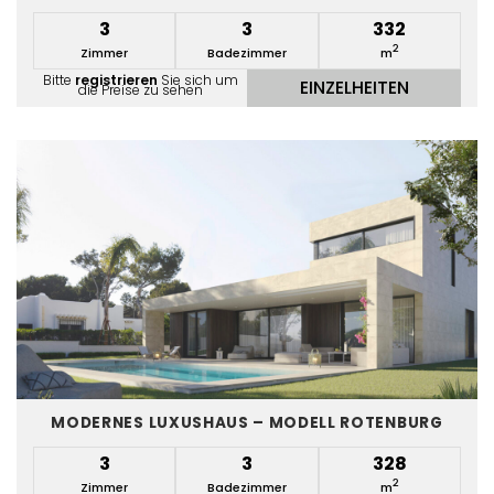
3
3
332
2
Zimmer
Badezimmer
m
Bitte
registrieren
Sie sich um
EINZELHEITEN
die Preise zu sehen
MODERNES LUXUSHAUS – MODELL ROTENBURG
3
3
328
2
Zimmer
Badezimmer
m