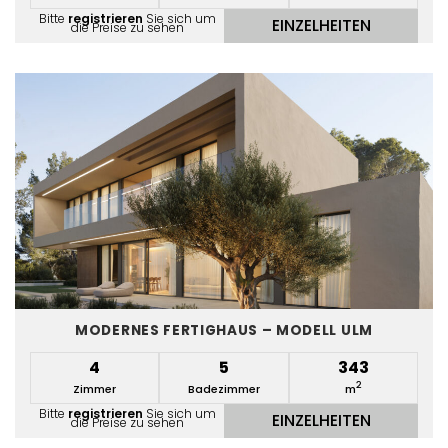
Bitte
registrieren
Sie sich um
EINZELHEITEN
die Preise zu sehen
MODERNES FERTIGHAUS – MODELL ULM
4
5
343
2
Zimmer
Badezimmer
m
Bitte
registrieren
Sie sich um
EINZELHEITEN
die Preise zu sehen