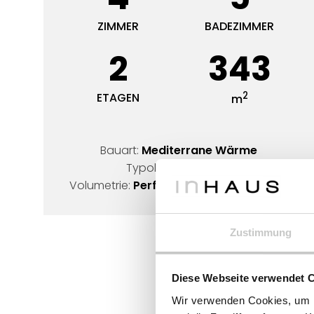
ZIMMER
BADEZIMMER
2
343
2
ETAGEN
m
Bauart:
Mediterrane Wärme
Typologie:
O-Form
Volumetrie:
Perforiertes Würfel-Design
Zustimmung
Diese Webseite verwendet 
Wir verwenden Cookies, um I