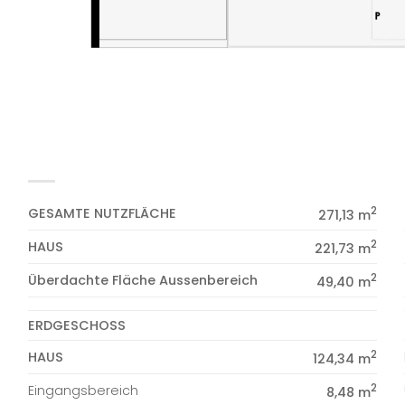
2
GESAMTE NUTZFLÄCHE
271,13 m
2
HAUS
221,73 m
2
Überdachte Fläche Aussenbereich
49,40 m
ERDGESCHOSS
2
HAUS
124,34 m
2
Eingangsbereich
8,48 m