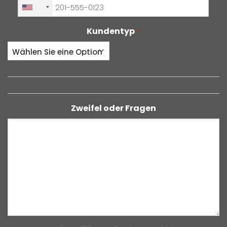
+1
Kundentyp
*
Zweifel oder Fragen