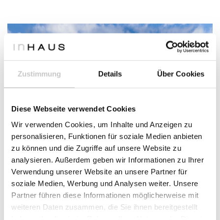
Zustimmung
Details
Über Cookies
Diese Webseite verwendet Cookies
Wir verwenden Cookies, um Inhalte und Anzeigen zu
personalisieren, Funktionen für soziale Medien anbieten
zu können und die Zugriffe auf unsere Website zu
analysieren. Außerdem geben wir Informationen zu Ihrer
Verwendung unserer Website an unsere Partner für
soziale Medien, Werbung und Analysen weiter. Unsere
↑ Maßgefertigtes Modell in Tarragona
Partner führen diese Informationen möglicherweise mit
Auf einem natürlichen Podium, mit Blick auf die
weiteren Daten zusammen, die Sie ihnen bereitgestellt
mediterrane Landschaft eines Wohngebiets in der
haben oder die sie im Rahmen Ihrer Nutzung der Dienste