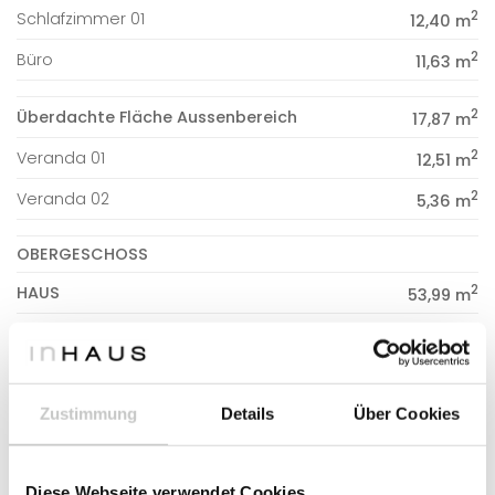
2
Schlafzimmer 01
12,40 m
2
Büro
11,63 m
2
Überdachte Fläche Aussenbereich
17,87 m
2
Veranda 01
12,51 m
2
Veranda 02
5,36 m
OBERGESCHOSS
2
HAUS
53,99 m
2
Treppe
6,78 m
2
Verteilungsraum
7,49 m
2
Zustimmung
Details
Über Cookies
Badezimmer 02
5,30 m
2
Schlafzimmer 02
11,50 m
Diese Webseite verwendet Cookies
2