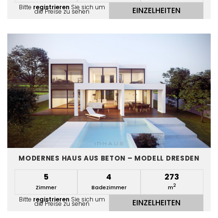
Bitte
registrieren
Sie sich um
EINZELHEITEN
die Preise zu sehen
MODERNES HAUS AUS BETON – MODELL DRESDEN
5
4
273
2
Zimmer
Badezimmer
m
Bitte
registrieren
Sie sich um
EINZELHEITEN
die Preise zu sehen