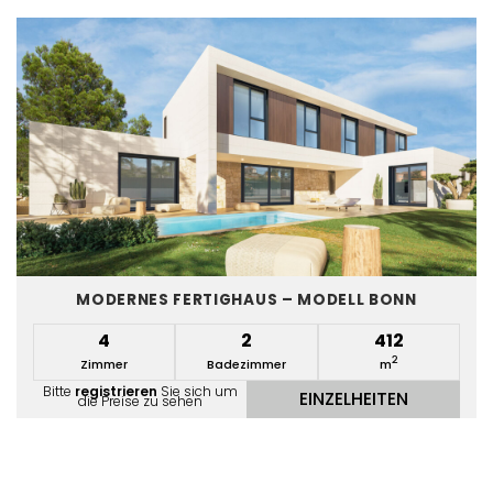
MODERNES FERTIGHAUS – MODELL BONN
4
2
412
2
Zimmer
Badezimmer
m
Bitte
registrieren
Sie sich um
EINZELHEITEN
die Preise zu sehen