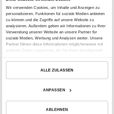
Schlafzimmer 03
10,57 m
Wir verwenden Cookies, um Inhalte und Anzeigen zu
2
Schlafzimmer 04
12,35 m
personalisieren, Funktionen für soziale Medien anbieten
zu können und die Zugriffe auf unsere Website zu
analysieren. Außerdem geben wir Informationen zu Ihrer
2
GESAMT BEBAUTE FLÄCHE
293,82 m
Verwendung unserer Website an unsere Partner für
soziale Medien, Werbung und Analysen weiter. Unsere
2
HAUS
262,80 m
Partner führen diese Informationen möglicherweise mit
2
Überdachte Fläche Aussenbereich
31,02 m
weiteren Daten zusammen, die Sie ihnen bereitgestellt
haben oder die sie im Rahmen Ihrer Nutzung der Dienste
ERDGESCHOSS
gesammelt haben.
ALLE ZULASSEN
2
Nutzfläche (NUF)
196 m
2
Überdachte Fläche
31,02 m
ANPASSEN
OBERGESCHOSS
2
Nutzfläche (NUF)
66,80 m
ABLEHNEN