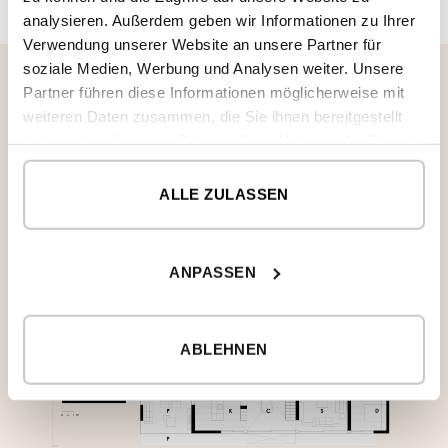
analysieren. Außerdem geben wir Informationen zu Ihrer
Verwendung unserer Website an unsere Partner für
soziale Medien, Werbung und Analysen weiter. Unsere
Partner führen diese Informationen möglicherweise mit
Erdgeschoss
weiteren Daten zusammen, die Sie ihnen bereitgestellt
haben oder die sie im Rahmen Ihrer Nutzung der Dienste
Im Erdgeschoss befindet sich die Tageszone mit
gesammelt haben.
drei verschiedenen, aber miteinander
ALLE ZULASSEN
verbundenen Räumen: Wohnzimmer, Esszimmer,
Küche und eine große überdachte Veranda,
sowie ein großzügiges Schlafzimmer und alle
Serviceeinrichtungen.
ANPASSEN
ABLEHNEN