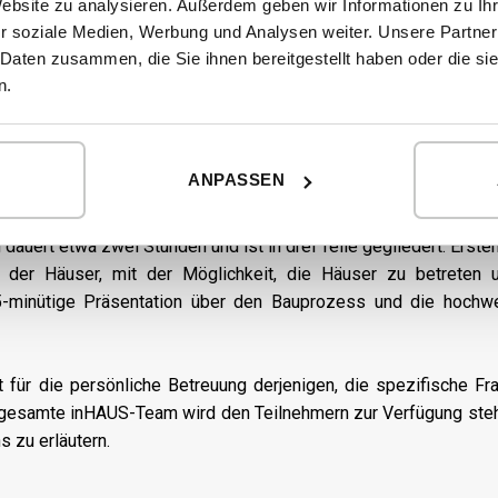
, das kurze Online-Formular am Ende dieser
Website zu analysieren. Außerdem geben wir Informationen zu I
tionen über das Hausprojekt des Besuchers
r soziale Medien, Werbung und Analysen weiter. Unsere Partner
die nach Möglichkeit berücksichtigt werden.
 Daten zusammen, die Sie ihnen bereitgestellt haben oder die s
rden bei der Teilnahme bevorzugt.
n.
ANPASSEN
uert etwa zwei Stunden und ist in drei Teile gegliedert. Ersten
 der Häuser, mit der Möglichkeit, die Häuser zu betreten u
5-minütige Präsentation über den Bauprozess und die hochwe
it für die persönliche Betreuung derjenigen, die spezifische F
 gesamte inHAUS-Team wird den Teilnehmern zur Verfügung steh
s zu erläutern.