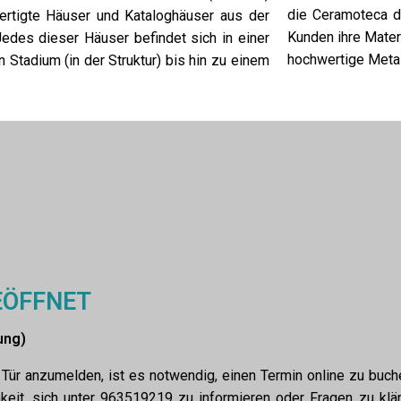
die Ceramoteca d
ertigte Häuser und Kataloghäuser aus der
Kunden ihre Mater
edes dieser Häuser befindet sich in einer
hochwertige Metal
Stadium (in der Struktur) bis hin zu einem
EÖFFNET
ung)
Tür anzumelden, ist es notwendig, einen Termin online zu buch
keit, sich unter 963519219 zu informieren oder Fragen zu klä