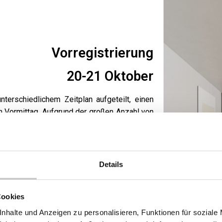
Vorregistrierung
20-21 Oktober
terschiedlichem Zeitplan aufgeteilt, einen
 Vormittag. Aufgrund der großen Anzahl von
st inHAUS gezwungen, eine Auswahl der
en, die nicht berücksichtigt werden können,
 behandelt.
Details
Cookies
 bieten zu können, werden nur Gruppen von
Grund sind die Plätze begrenzt. Um die
nhalte und Anzeigen zu personalisieren, Funktionen für soziale