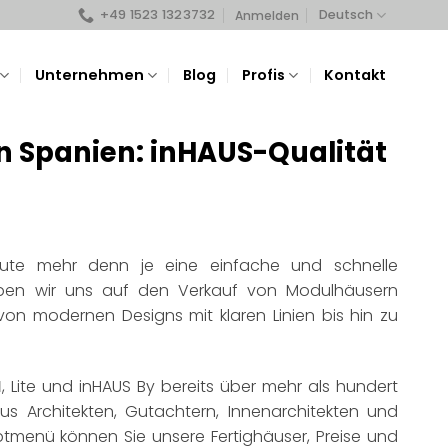
+49 1523 1323732
Deutsch
Anmelden
Unternehmen
Blog
Profis
Kontakt
in Spanien: inHAUS-Qualität
eute mehr denn je eine einfache und schnelle
aben wir uns auf den Verkauf von Modulhäusern
n, von modernen Designs mit klaren Linien bis hin zu
1
, Lite und inHAUS By bereits über mehr als hundert
 Architekten, Gutachtern, Innenarchitekten und
menü können Sie unsere Fertighäuser, Preise und