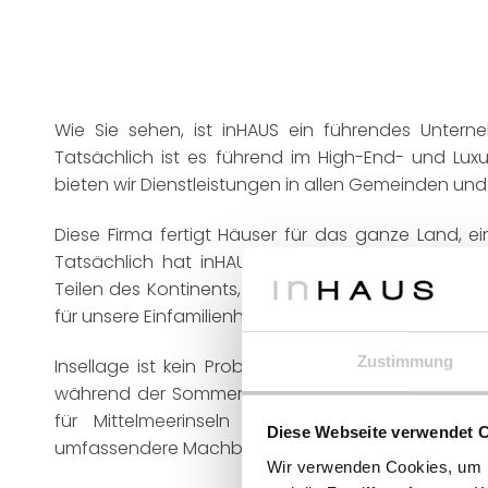
Wie Sie sehen, ist inHAUS ein führendes Unter
Tatsächlich ist es führend im High-End- und Lux
bieten wir Dienstleistungen in allen Gemeinden un
Diese Firma fertigt Häuser für das ganze Land, ei
Tatsächlich hat inHAUS Häuser und Projekte in F
Teilen des Kontinents, Nordamerika und der Karibik
für unsere Einfamilienhäuser.
Zustimmung
Insellage ist kein Problem. Im Gegenteil, diese
während der Sommermonate auf diesen Inseln. Alle
für Mittelmeerinseln wie Korsika, Sardinien u
Diese Webseite verwendet 
umfassendere Machbarkeitsstudie durchgeführt w
Wir verwenden Cookies, um I