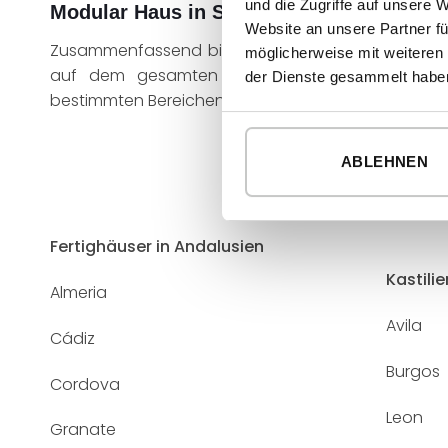
und die Zugriffe auf unsere 
Modular Haus in Spanien
Website an unsere Partner fü
Zusammenfassend bietet inHAUS Dienstleistungen
möglicherweise mit weiteren
auf dem gesamten spanischen Territorium an. F
der Dienste gesammelt habe
bestimmten Bereichen können Sie auf die Links zugr
ABLEHNEN
Fertighäuser in Andalusien
Kastili
Almeria
Avila
Cádiz
Burgos
Cordova
Leon
Granate