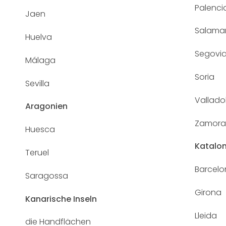
Palenci
Jaen
Salama
Huelva
Segovi
Málaga
Soria
Sevilla
Vallado
Aragonien
Zamora
Huesca
Katalon
Teruel
Barcel
Saragossa
Girona
Kanarische Inseln
Lleida
die Handflächen