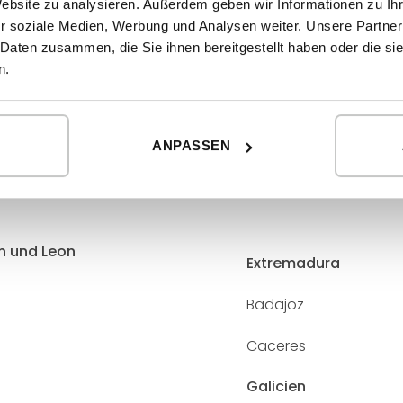
Website zu analysieren. Außerdem geben wir Informationen zu I
r soziale Medien, Werbung und Analysen weiter. Unsere Partner
 sowie den Bau und die Implantation von Häusern
 Daten zusammen, die Sie ihnen bereitgestellt haben oder die s
ür detailliertere Informationen oder Fotos in
n.
eifen:
ANPASSEN
en und Leon
Extremadura
Badajoz
Caceres
Galicien