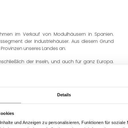
nehmen im Verkauf von Modulhäusern in Spanien.
ussegment der Industriehäuser. Aus diesem Grund
d Provinzen unseres Landes an.
nschließlich der Inseln, und auch für ganz Europa.
rankreich, Deutschland, der Schweiz und anderen
 umgesetzt. Die Balearen sind eines der Hauptziele
Details
s Unternehmen kompensiert die Bauunterbrechungen
rdings muss für die Kanarischen Inseln, wie auch
nd Sizilien, aufgrund der Transportkosten eine
Cookies
erden.
nhalte und Anzeigen zu personalisieren, Funktionen für soziale