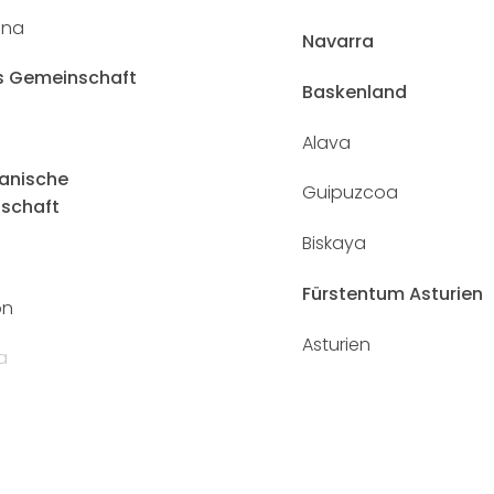
ona
Navarra
s Gemeinschaft
Baskenland
Alava
anische
Guipuzcoa
schaft
Biskaya
e
Fürstentum Asturien
on
Asturien
a