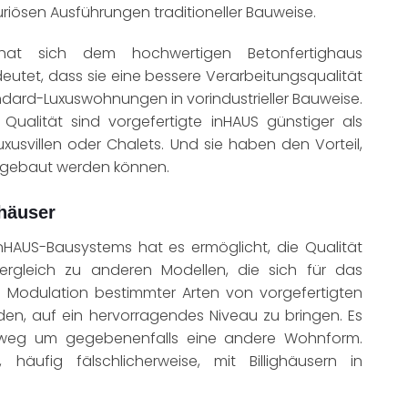
riösen Ausführungen traditioneller Bauweise.
hat sich dem hochwertigen Betonfertighaus
deutet, dass sie eine bessere Verarbeitungsqualität
ndard-Luxuswohnungen in vorindustrieller Bauweise.
 Qualität sind vorgefertigte inHAUS günstiger als
uxusvillen oder Chalets. Und sie haben den Vorteil,
n gebaut werden können.
häuser
inHAUS-Bausystems hat es ermöglicht, die Qualität
gleich zu anderen Modellen, die sich für das
e Modulation bestimmter Arten von vorgefertigten
den, auf ein hervorragendes Niveau zu bringen. Es
htweg um gegebenenfalls eine andere Wohnform.
häufig fälschlicherweise, mit Billighäusern in