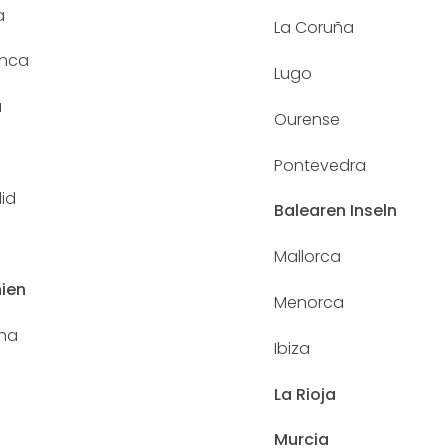
a
La Coruña
nca
Lugo
a
Ourense
Pontevedra
lid
Balearen Inseln
Mallorca
ien
Menorca
ona
Ibiza
La Rioja
Murcia