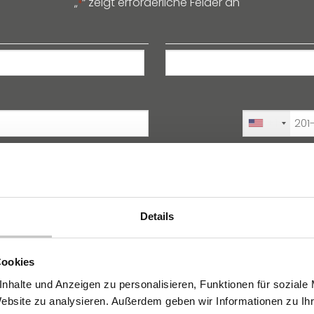
„
“ zeigt erforderliche Felder an
*
Nachname
+1
Kundentyp
*
Details
Cookies
Zweifel oder Fragen
nhalte und Anzeigen zu personalisieren, Funktionen für soziale
Website zu analysieren. Außerdem geben wir Informationen zu I