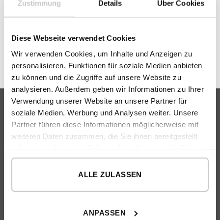
Zustimmung
Details
Über Cookies
Diese Webseite verwendet Cookies
Wir verwenden Cookies, um Inhalte und Anzeigen zu
personalisieren, Funktionen für soziale Medien anbieten
zu können und die Zugriffe auf unsere Website zu
analysieren. Außerdem geben wir Informationen zu Ihrer
Verwendung unserer Website an unsere Partner für
soziale Medien, Werbung und Analysen weiter. Unsere
Partner führen diese Informationen möglicherweise mit
VILLEN INHAUS
weiteren Daten zusammen, die Sie ihnen bereitgestellt
haben oder die sie im Rahmen Ihrer Nutzung der Dienste
Katalog
gesammelt haben.
FAQ
ALLE ZULASSEN
ÜBER UNS
Unser Team
ANPASSEN
Unsere Philosophie